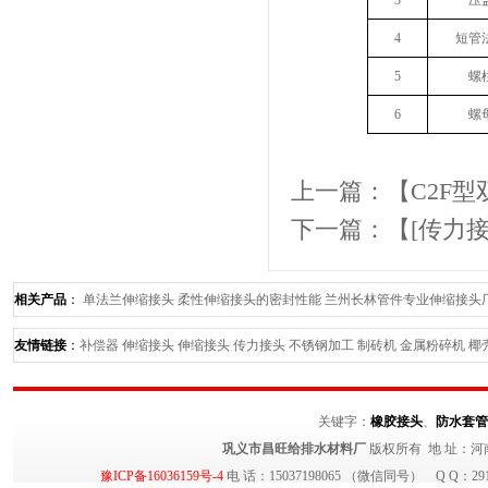
3
压
4
短管
5
螺
6
螺
上一篇：【
C2F
下一篇：【
[传力
相关产品
：
单法兰伸缩接头
柔性伸缩接头的密封性能
兰州长林管件专业伸缩接头
寸--长林管件最专业
分析《鸭嘴阀在排海工程中所展现出的强大优势》长林鸭嘴阀
友情链接
：
补偿器
伸缩接头
伸缩接头
传力接头
不锈钢加工
制砖机
金属粉碎机
椰
关键字：
橡胶接头
、
防水套管
巩义市昌旺给排水材料厂
版权所有 地 址：河
豫ICP备16036159号-4
电 话：15037198065 （微信同号） Q Q：29140