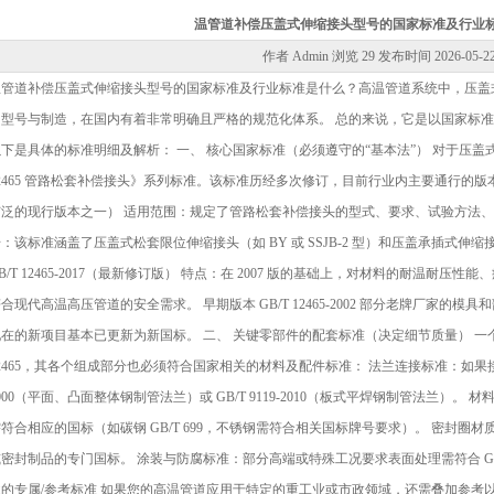
温管道补偿压盖式伸缩接头型号的国家标准及行业
作者 Admin 浏览
29 发布时间
2026-05-2
温管道补偿压盖式伸缩接头型号的国家标准及行业标准是什么？高温管道系统中，压盖
的型号与制造，在国内有着非常明确且严格的规范化体系。 总的来说，它是以国家标
以下是具体的标准明细及解析： 一、 核心国家标准（必须遵守的“基本法”） 对于压盖
2465 管路松套补偿接头》系列标准。该标准历经多次修订，目前行业内主要通行的版本包括：
广泛的现行版本之一） 适用范围：规定了管路松套补偿接头的型式、要求、试验方法、
：该标准涵盖了压盖式松套限位伸缩接头（如 BY 或 SSJB-2 型）和压盖承插式伸缩接
B/T 12465-2017（最新修订版） 特点：在 2007 版的基础上，对材料的耐温
合现代高温高压管道的安全需求。 早期版本 GB/T 12465-2002 部分老牌厂家
现在的新项目基本已更新为新国标。 二、 关键零部件的配套标准（决定细节质量） 一个
2465，其各个组成部分也必须符合国家相关的材料及配件标准： 法兰连接标准：如果接头是法
000（平面、凸面整体钢制管法兰）或 GB/T 9119-2010（板式平焊钢制管法兰）
符合相应的国标（如碳钢 GB/T 699，不锈钢需符合相关国标牌号要求）。 密封
密封制品的专门国标。 涂装与防腐标准：部分高端或特殊工况要求表面处理需符合 GB/T
的专属/参考标准 如果您的高温管道应用于特定的重工业或市政领域，还需叠加参考以下行