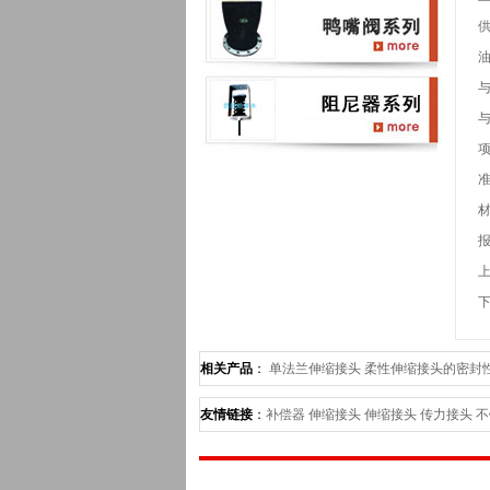
供
油
与
项
报
相关产品
：
单法兰伸缩接头
柔性伸缩接头的密封
寸--长林管件最专业
分析《鸭嘴阀在排海工程中所
友情链接
：
补偿器
伸缩接头
伸缩接头
传力接头
不