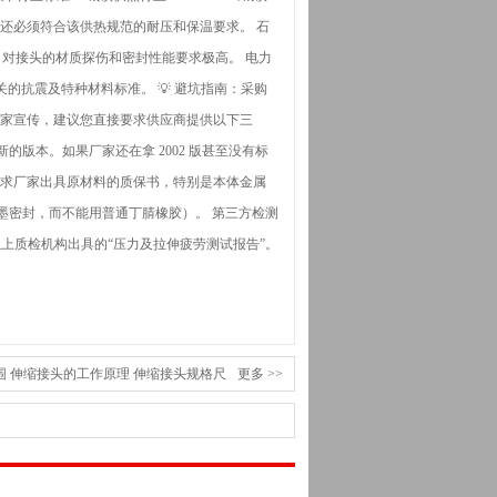
5，还必须符合该供热规范的耐压和保温要求。 石
标准，对接头的材质探伤和密封性能要求极高。 电力
关的抗震及特种材料标准。 💡 避坑指南：采购
厂家宣传，建议您直接要求供应商提供以下三
或更新的版本。如果厂家还在拿 2002 版甚至没有标
要求厂家出具原材料的质保书，特别是本体金属
石墨密封，而不能用普通丁腈橡胶）。 第三方检测
及以上质检机构出具的“压力及拉伸疲劳测试报告”。
围
伸缩接头的工作原理
伸缩接头规格尺
更多 >>
性能特点
阻尼弹簧减震器的特性