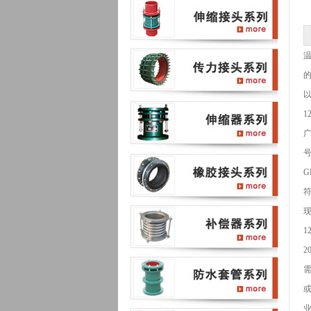
1
号
G
符
1
2
需
或
业