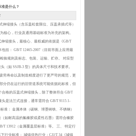
标准是什么？
2
式伸缩接头（含压盖松套限位、压盖承插式等）
准为核心，行业及通用基础标准为补充的架构。
式伸缩接头，最核心、最权威的依据是《GB/T
 GB/T 12465-2007（目前市面上应用最
检验规则及标志、包装、运输、贮存。 对应型
头（如 SSJB-3 型）的具体尺寸和技术要求。
耐压性能、疲劳寿命以及制造精度进行了更严苛的规范，更
的模具和部分仍在运行的旧管道系统可能依据此标准，但
合格的压盖式伸缩接头，除了整体符合 GB/T
兰式连接，通常需符合 GB/T 9115.1-
。 材料标准： 金属本体（碳钢、球墨铸铁、不锈钢）
圈材质（如耐高温的氟橡胶或柔性石墨）需符合橡胶
 13912（金属覆盖层标准）等。 三、 特定行
业标准： 城镇供热行业：CJJ/T 34《城镇