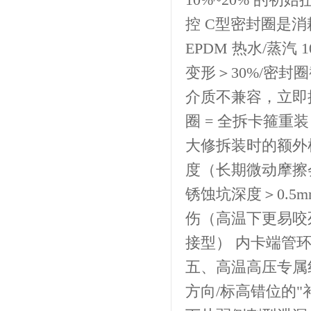
控 C型密封圈是消
EPDM 热水/蒸汽
变形＞30%/密封圈
介质不兼容，立即换
圈 = 全拆卡箍
大修拆装时的额外检
度（长期微动摩擦
锈蚀坑深度＞0.5
伤（高温下更易咬
接型） 内卡端管
五、高温高压专属
方向/标高错位的