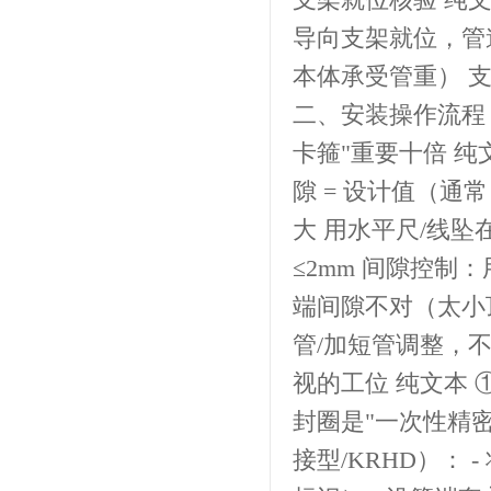
导向支架就位，管
本体承受管重） 支
二、安装操作流程（
卡箍"重要十倍 纯文
隙 = 设计值（通
大 用水平尺/线坠
≤2mm 间隙控制
端间隙不对（太小
管/加短管调整，不
视的工位 纯文本 
封圈是"一次性精
接型/KRHD）：