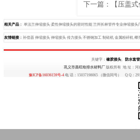
下一篇：【
压盖式
相关产品
：
单法兰伸缩接头
柔性伸缩接头的密封性能
兰州长林管件专业伸缩接头
寸--长林管件最专业
分析《鸭嘴阀在排海工程中所展现出的强大优势》长林鸭嘴阀
友情链接
：
补偿器
伸缩接头
伸缩接头
传力接头
不锈钢加工
制砖机
金属粉碎机
椰
关键字：
橡胶接头
、
防水套管
巩义市昌旺给排水材料厂
版权所有 地 址：河
豫ICP备16036159号-4
电 话：15037198065 （微信同号） Q Q：29140