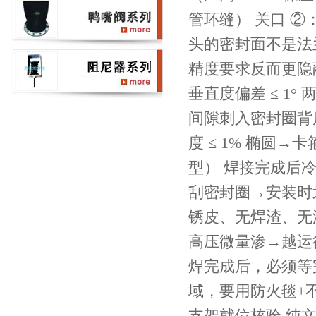
管环缝） 关口 ②
头的密封面不是法
精度要求反而更隐蔽
垂直度偏差 ≤ 1
间隙刺入密封圈背
度 ≤ 1% 椭圆
型） 焊接完成后
刮密封圈→安装时
锈皮、无焊渣、无
高压微量渗→越运
焊完成后，必须等
域，要用防火毯+
支架就位核验 纯文