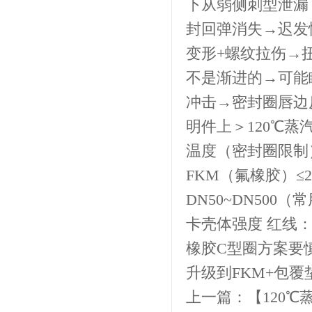
下从弱侧刺型泄漏
封回弹消失→迟发
变形+螺纹拉伤→扭
不是渐进的→可能
冲击→密封圈唇边
明件上＞120℃蒸
温度（密封圈限制） N
FKM（氟橡胶）≤
DN50~DN500（
卡壳体强度 红线：
橡胶C型圈方案要
升级到FKM+包
上一篇：【
120