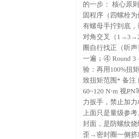
的一步： 核心原则
固程序（四螺栓为例
有螺母手拧到底，让外
对角交叉（1→3→
圈自行找正（听声音均
一遍 ↓ ④ Roun
验：再用100%扭
致扭矩范围* 备注 DN5
60~120 N·m 视P
力扳手，禁止加力
上面只是量级参考
封面，是防螺纹烧
歪→密封圈一侧挤