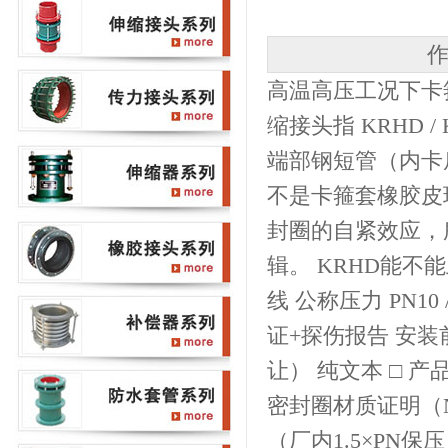
作
高温高压工况下卡
缩接头指 KRHD 
端部钢短管（内卡肩
不是卡箍套橡胶皮
封圈的自紧效应，
辑。 KRHD能不
线 公称压力 PN10 
证+探伤报告 安
让） 纯文本 □ 
密封圈材质证明（NB
（厂内1.5×PN保压