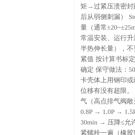
矩→过紧压溃密封
后从弱侧刺漏） S
量（通常±20~±
常温安装、运行升
半热伸长量），不
紧值 按计算书标
确定 保守做法：
卡壳体上用钢印或
位移有没有超限。
气（高点排气阀敞开出清
0.8P → 1.0P →
30min → 压降≤
紧螺栓一遍（橡胶