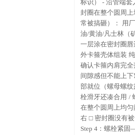
标识） - 沿管端
封圈在整个圆周上
常被搞砸）： 用
油/黄油/凡士林（矿
一层涂在密封圈唇边
外卡箍壳体组装 
确认卡箍内肩完全
间隙感但不能上下
部就位（螺母螺纹露
栓滑牙还凑合用 /
在整个圆周上均匀
右 □ 密封圈没有
Step 4：螺栓